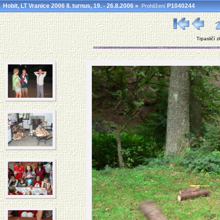
Hobit, LT Vranice 2006 II. turnus, 19. - 26.8.2006
»
P1040244
Prohlížení
Trpasličí 