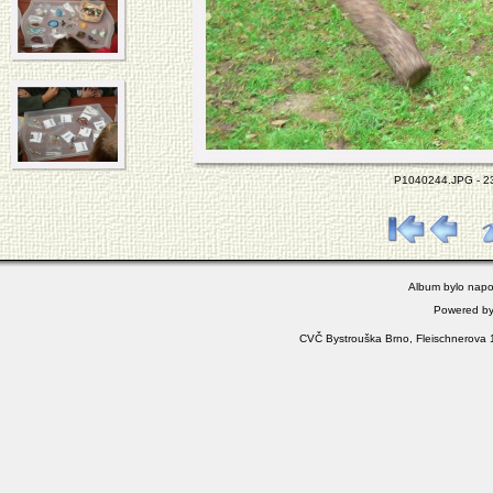
P1040244.JPG - 230
Album bylo napo
Powered b
CVČ Bystrouška Brno, Fleischnerova 1