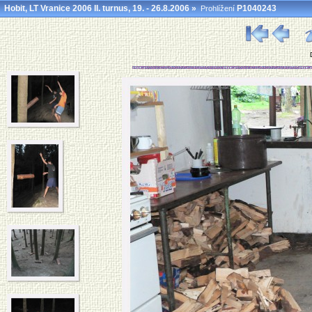
Hobit, LT Vranice 2006 II. turnus, 19. - 26.8.2006
»
P1040243
Prohlížení