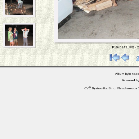
P1040243.JPG - 23
Album bylo napo
Powered b
CVČ Bystrouška Brno, Fleischnerova 1