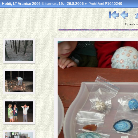
Hobit, LT Vranice 2006 II. turnus, 19. - 26.8.2006
»
P1040240
Prohlížení
Trpaslíci 