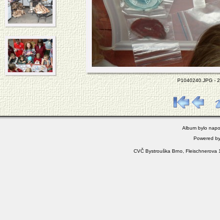
P1040240.JPG - 23
Album bylo napo
Powered b
CVČ Bystrouška Brno, Fleischnerova 1