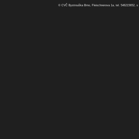
© CVČ Bystrouška Brno, Fleischnerova 1a, tel. 546215652, s