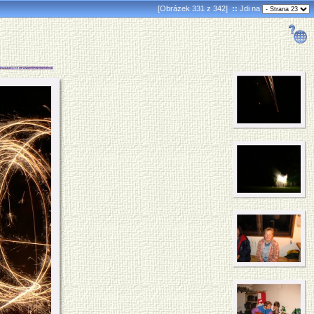
[Obrázek 331 z 342]
::
Jdi na