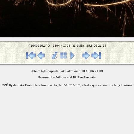
P1040650.JPG - 2304 x 1728 - (1.5MB) - 25.8.06 21:54
Album bylo naposled aktualizováno 10.10.06 21:39
Powered by
JAlbum
and
BluPlusPlus
skin
CVČ Bystrouška Brno, Fleischnerova 1a, tel. 546215652, s laskavým svolením Jolany Frimlové