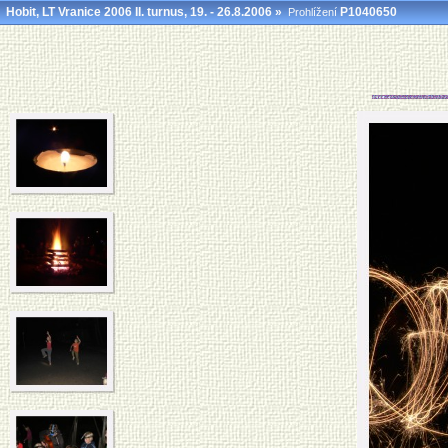
Hobit, LT Vranice 2006 II. turnus, 19. - 26.8.2006
»
P1040650
Prohlížení