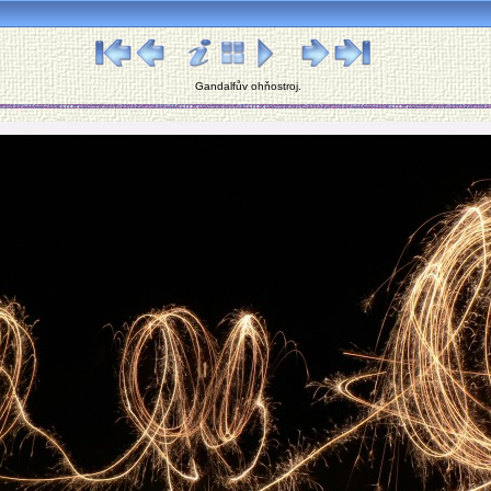
Gandalfův ohňostroj.