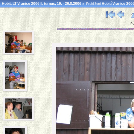
Hobit, LT Vranice 2006 II. turnus, 19. - 26.8.2006
»
Hobití Vranice 200
Prohlížení
Po