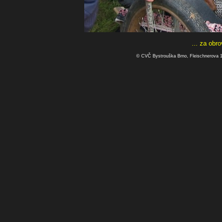
... za obr
© CVČ Bystrouška Brno, Fleischnerova 1a