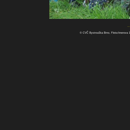
.
© CVČ Bystrouška Brno, Fleischnerova 1a