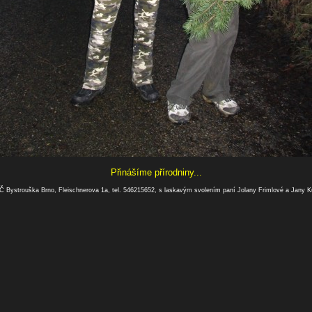
Přinášíme přírodniny...
 Bystrouška Brno, Fleischnerova 1a, tel. 546215652, s laskavým svolením paní Jolany Frimlové a Jany K