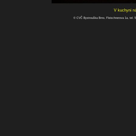
V kuchyni nás
© CVČ Bystrouška Brno, Fleischnerova 1a, tel. 