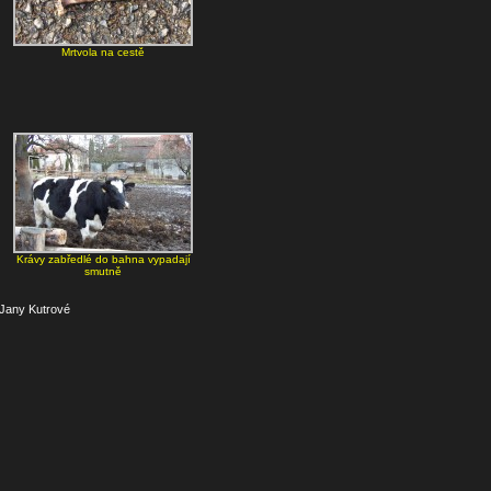
Mrtvola na cestě
Krávy zabředlé do bahna vypadají
smutně
 Jany Kutrové