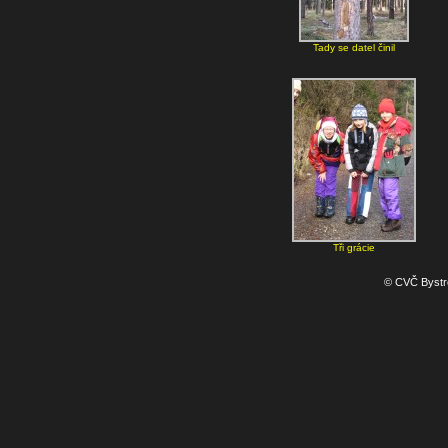
Tady se datel činil
Tři grácie
© CVČ Bystro