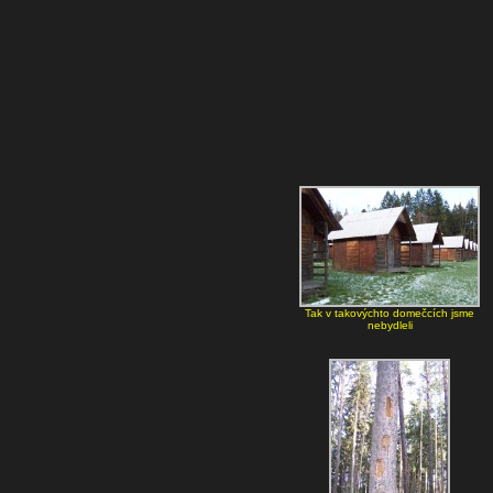
Tak v takovýchto domečcích jsme
nebydleli