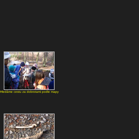
Hledáme cestu za dobrotami podle mapy