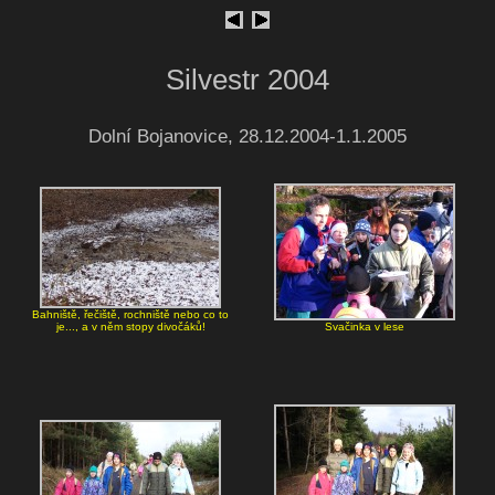
Silvestr 2004
Dolní Bojanovice, 28.12.2004-1.1.2005
Bahniště, řečiště, rochniště nebo co to
je..., a v něm stopy divočáků!
Svačinka v lese