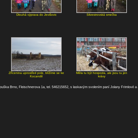
Dlouhá výprava do Jevišovic
Silvestrovská smečka
Zřícenina uprostřed pole, blížíme se ke
Měla tu být hospoda, ale jsou tu jen
Kocandě
krávy
uška Brno, Fleischnerova 1a, tel. 546215652, s laskavým svolením paní Jolany Frimlové a