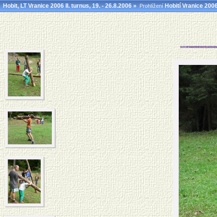
Hobit, LT Vranice 2006 II. turnus, 19. - 26.8.2006
»
Hobití Vranice 200
Prohlížení