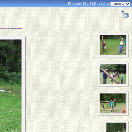
[Obrázek 28 z 342]
::
Jdi na