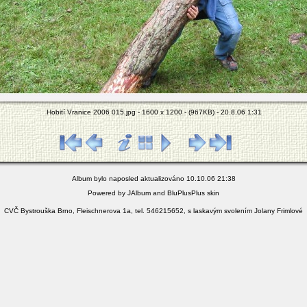
Hobití Vranice 2006 015.jpg - 1600 x 1200 - (967KB) - 20.8.06 1:31
Album bylo naposled aktualizováno 10.10.06 21:38
Powered by
JAlbum
and
BluPlusPlus
skin
CVČ Bystrouška Brno, Fleischnerova 1a, tel. 546215652, s laskavým svolením Jolany Frimlové