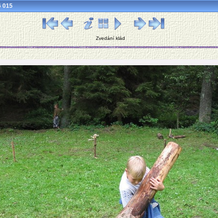
6 015
Zvedání klád