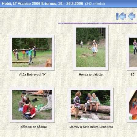
Hobit, LT Vranice 2006 II. turnus, 19. - 26.8.2006
(342 snímku)
Vítěz Bob zvedl "0"
Honza to diriguje.
Běh 
Počítadlo se sádrou
Mamky a Šifra mistra Leonarda