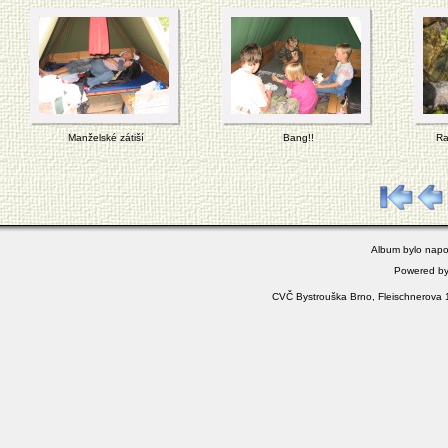
Manželské zátiší
Bang!!
Ra
Album bylo napo
Powered b
CVČ Bystrouška Brno, Fleischnerova 1