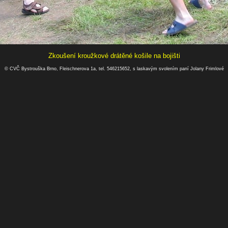
Zkoušení kroužkové drátěné košile na bojišti
© CVČ Bystrouška Brno, Fleischnerova 1a, tel. 546215652, s laskavým svolením paní Jolany Frimlové