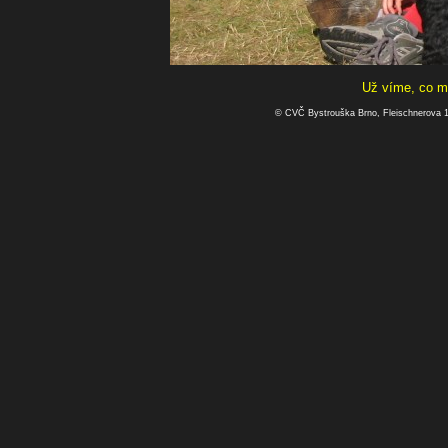
Už víme, co má
© CVČ Bystrouška Brno, Fleischnerova 1a