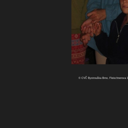
© CVČ Bystrouška Brno, Fleischnerova 1a