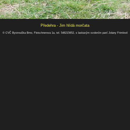
Předehra - Jim hlídá morčata
© CVČ Bystrouška Brno, Fleischnerova 1a, tel. 546215652, s laskavým svolením paní Jolany Frimlové