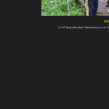
Obč
© CVČ Bystrouška Brno, Fleischnerova 1a, tel. 5