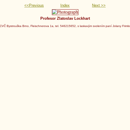
<<Previous
Index
Next >>
Profesor Zlatoslav Lockhart
CVČ Bystrouška Brno, Fleischnerova 1a, tel. 546215652, s laskavým svolením paní Jolany Friml