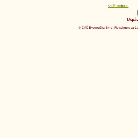
<<Previous
Uspáv
© CVČ Bystrouška Brno, Fleischnerova 1a