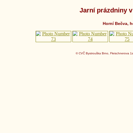
Jarní prázdniny v
Horní Bečva, ho
© CVČ Bystrouška Brno, Fleischnerova 1a