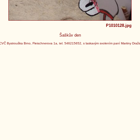
P1010128.jpg
Šaškův den
CVČ Bystrouška Brno, Fleischnerova 1a, tel. 546215652, s laskavým svolením paní Martiny Draž