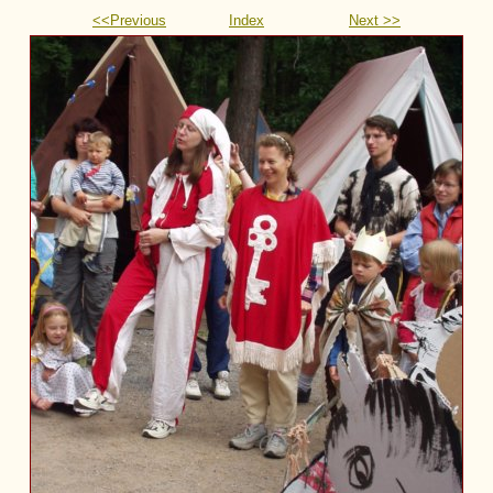
<<Previous
Index
Next >>