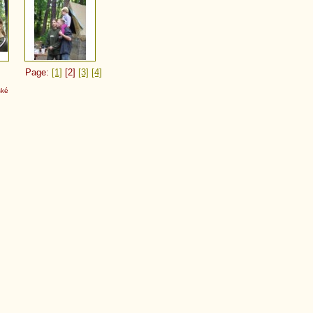
Page:
[1]
[2]
[3]
[4]
ské