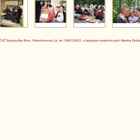
CVČ Bystrouška Brno, Fleischnerova 1a, tel. 546215652, s laskavým svolením paní Martiny Draž